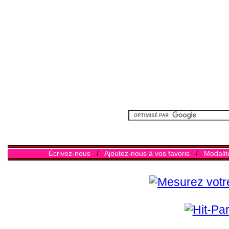
Écrivez-nous
/
Ajoutez-nous à vos favoris
/
Modalit