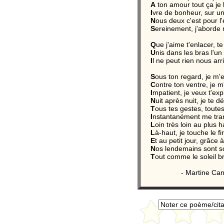
A
ton amour tout ça je 
I
vre de bonheur, sur u
N
ous deux c'est pour l'
S
ereinement, j'aborde 
Q
ue j'aime t'enlacer, t
U
nis dans les bras l'un 
I
l ne peut rien nous arr
S
ous ton regard, je m
C
ontre ton ventre, je
I
mpatient, je veux t'exp
N
uit après nuit, je te 
T
ous tes gestes, toutes
I
nstantanément me tra
L
oin très loin au plus 
L
à-haut, je touche le 
E
t au petit jour, grâce à
N
os lendemains sont sci
T
out comme le soleil bri
- Martine Cane