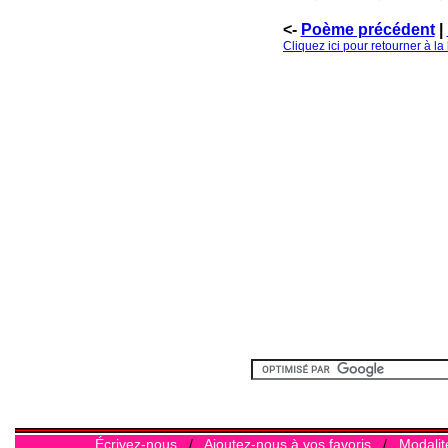
<-
Poème précédent
|
Cliquez ici pour retourner à l
Écrivez-nous
/
Ajoutez-nous à vos favoris
/
Modalit