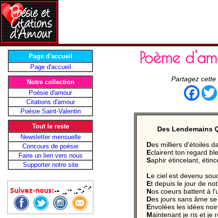
Poème d'am
Page d'accueil
Page d'accueil
Partagez cette
Notre collection
Face
Poésie d'amour
Citations d'amour
Poésie Saint-Valentin
Tout le reste
Des Lendemains Qu
Newsletter mensuelle
D
es milliers d'étoiles 
Concours de poésie
E
clairent ton regard ble
Faire un lien vers nous
S
aphir étincelant, étin
Supporter notre site
L
e ciel est devenu sou
E
t depuis le jour de no
N
os coeurs battent à l
D
es jours sans âme se
E
nvolées les idées noi
M
aintenant je ris et je 