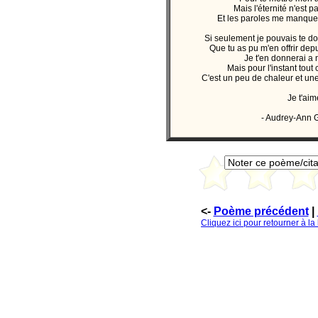
Mais l'éternité n'est 
Et les paroles me manquer
Si seulement je pouvais te d
Que tu as pu m'en offrir dep
Je t'en donnerai a n
Mais pour l'instant tout ce
C'est un peu de chaleur et un
Je t'aim
- Audrey-Ann 
<-
Poème précédent
|
Cliquez ici pour retourner à l