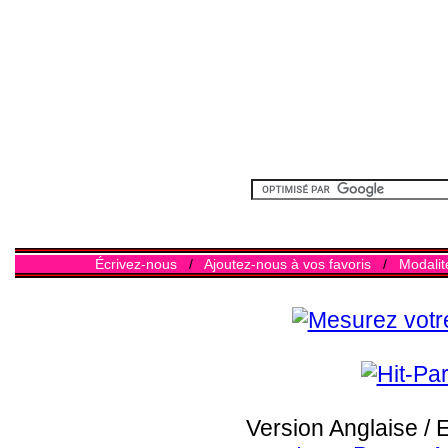
Écrivez-nous
/
Ajoutez-nous à vos favoris
/
Modalit
Version Anglaise / 