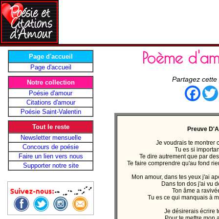
Poème d'am
Page d'accueil
Page d'accueil
Partagez cette
Notre collection
Face
Poésie d'amour
Citations d'amour
Poésie Saint-Valentin
Tout le reste
Preuve D'
Newsletter mensuelle
Je voudrais te montrer 
Concours de poésie
Tu es si importa
Faire un lien vers nous
Te dire autrement que par des
Te faire comprendre qu'au fond rien
Supporter notre site
Mon amour, dans tes yeux j'ai ape
Dans ton dos j'ai vu 
Ton âme a ravivé
Tu es ce qui manquais à m
Je désirerais écrire t
Pour te mettre mon 