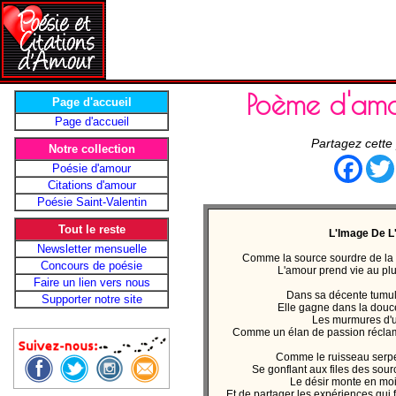
Poème d'am
Page d'accueil
Page d'accueil
Partagez cette
Notre collection
Face
Poésie d'amour
Citations d'amour
Poésie Saint-Valentin
Tout le reste
L'Image De 
Newsletter mensuelle
Comme la source sourdre de la 
Concours de poésie
L'amour prend vie au pl
Faire un lien vers nous
Dans sa décente tumul
Supporter notre site
Elle gagne dans la douc
Les murmures d'u
Comme un élan de passion réclam
Comme le ruisseau serpe
Se gonflant aux files des sourc
Le désir monte en moi
Et de partager les expériences qui