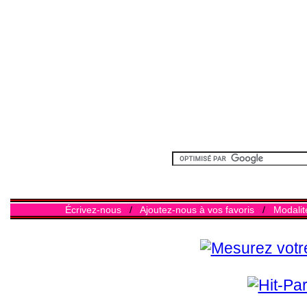
Écrivez-nous
/
Ajoutez-nous à vos favoris
/
Modalit