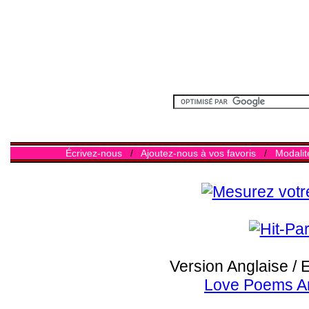
Écrivez-nous
/
Ajoutez-nous à vos favoris
/
Modalit
Version Anglaise / 
Love Poems A