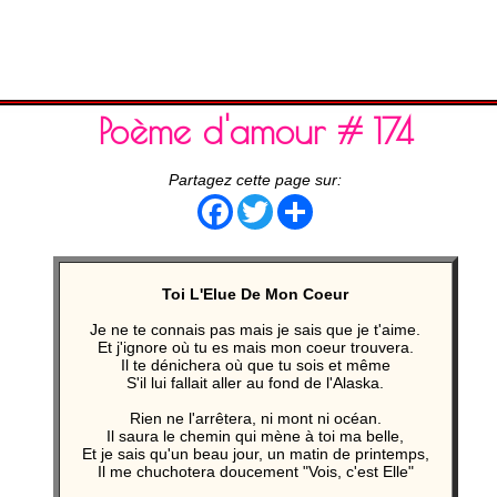
Poème d'amour # 174
Partagez cette page sur:
Facebook
Twitter
Share
Toi L'Elue De Mon Coeur
Je ne te connais pas mais je sais que je t'aime.
Et j'ignore où tu es mais mon coeur trouvera.
Il te dénichera où que tu sois et même
S'il lui fallait aller au fond de l'Alaska.
Rien ne l'arrêtera, ni mont ni océan.
Il saura le chemin qui mène à toi ma belle,
Et je sais qu'un beau jour, un matin de printemps,
Il me chuchotera doucement "Vois, c'est Elle"