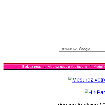
Écrivez-nous
/
Ajoutez-nous à vos favoris
/
Modalit