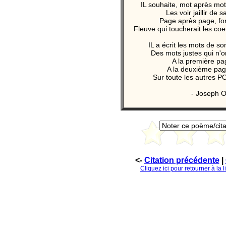
IL souhaite, mot après mot
Les voir jaillir de 
Page après page, fo
Fleuve qui toucherait les coeu
IL a écrit les mots de son
Des mots justes qui n'on
A la première p
A la deuxième pag
Sur toute les autres
- Joseph Ol
<-
Citation précédente
|
Cliquez ici pour retourner à la 