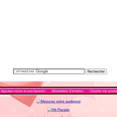
/
Ajoutez-nous à vos favoris
/
Modalités d'emploi
/
Charte vie privé