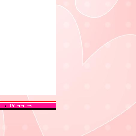
e
/
Références